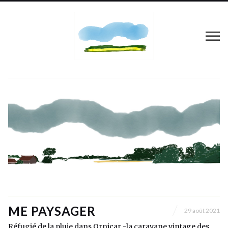
ME PAYSAGER
29 août 2021
Réfugié de la pluie dans Ornicar -la caravane vintage des