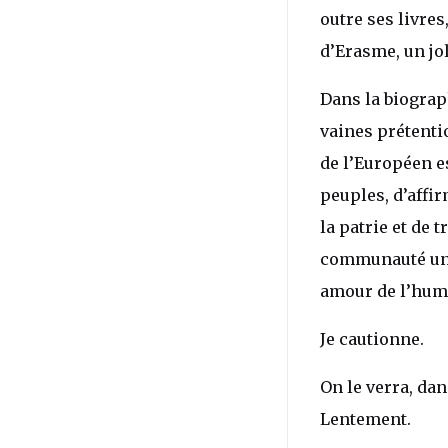
outre ses livres
d’Erasme, un jol
Dans la biograph
vaines prétenti
de l’Européen es
peuples, d’affi
la patrie et de 
communauté uniq
amour de l’huma
Je cautionne.
On le verra, da
Lentement.