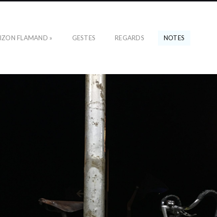
IZON FLAMAND »
GESTES
REGARDS
NOTES