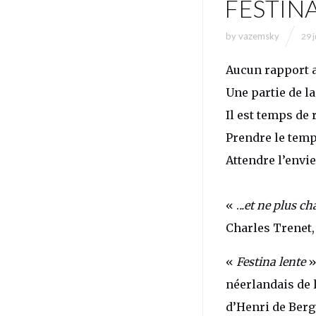
FESTIN
by
vazemsky
29 
Aucun rapport a
Une partie de la
Il est temps de r
Prendre le temp
Attendre l’envie
« .
..et ne plus ch
Charles Trenet, Y
«
Festina lente
»
néerlandais de l
d’Henri de Bergu