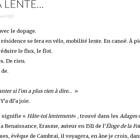
A LENTE…
juin 2021
vec le dopage.
 résidence se fera en vélo, mobilité lente. En canoë. À p
éduire le flux, le flot.
s. De rien.
 de.
anter si l’on a plus rien à dire
… »
’a dl’a joie.
 signifie «
Hâte-toi lentement
« , trouvé dans les
Adages
d
a Renaissance, Erasme, auteur en 1511 de l’
Éloge de la Fol
es, évêque de Cambrai, il voyagera, en âne je crois, dan