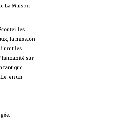
nue La Maison
écouter les
aux, la mission
i unit les
 l’humanité sur
n tant que
le, en un
ogée.